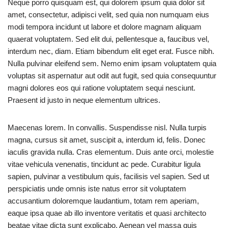
Neque porro quisquam est, qui dolorem ipsum quia dolor sit
amet, consectetur, adipisci velit, sed quia non numquam eius
modi tempora incidunt ut labore et dolore magnam aliquam
quaerat voluptatem. Sed elit dui, pellentesque a, faucibus vel,
interdum nec, diam. Etiam bibendum elit eget erat. Fusce nibh.
Nulla pulvinar eleifend sem. Nemo enim ipsam voluptatem quia
voluptas sit aspernatur aut odit aut fugit, sed quia consequuntur
magni dolores eos qui ratione voluptatem sequi nesciunt.
Praesent id justo in neque elementum ultrices.
Maecenas lorem. In convallis. Suspendisse nisl. Nulla turpis
magna, cursus sit amet, suscipit a, interdum id, felis. Donec
iaculis gravida nulla. Cras elementum. Duis ante orci, molestie
vitae vehicula venenatis, tincidunt ac pede. Curabitur ligula
sapien, pulvinar a vestibulum quis, facilisis vel sapien. Sed ut
perspiciatis unde omnis iste natus error sit voluptatem
accusantium doloremque laudantium, totam rem aperiam,
eaque ipsa quae ab illo inventore veritatis et quasi architecto
beatae vitae dicta sunt explicabo. Aenean vel massa quis