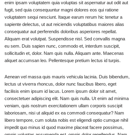
enim ipsam voluptatem quia voluptas sit aspernatur aut odit aut
fugit, sed quia consequuntur magni dolores eos qui ratione
voluptatem sequi nesciunt. Itaque earum rerum hic tenetur a
sapiente delectus, ut aut reiciendis voluptatibus maiores alias
consequatur aut perferendis doloribus asperiores repellat.
Aliquam erat volutpat. Suspendisse nisl. Sed convallis magna
eu sem. Duis sapien nunc, commodo et, interdum suscipit,
sollicitudin et, dolor. Nam quis nulla. Aliquam ante. Maecenas
aliquet accumsan leo. Pellentesque pretium lectus id turpis.
Aenean vel massa quis mauris vehicula lacinia. Duis bibendum,
lectus ut viverra rhoncus, dolor nunc faucibus libero, eget
facilisis enim ipsum id lacus. Lorem ipsum dolor sit amet,
consectetuer adipiscing elit. Nam quis nulla. Ut enim ad minima
veniam, quis nostrum exercitationem ullam corporis suscipit
laboriosam, nisi ut aliquid ex ea commodi consequatur? Nam
libero tempore, cum soluta nobis est eligendi optio cumque nihil
impedit quo minus id quod maxime placeat facere possimus,
omnis voluptas assumenda est, omnis dolor repellendus. Nam